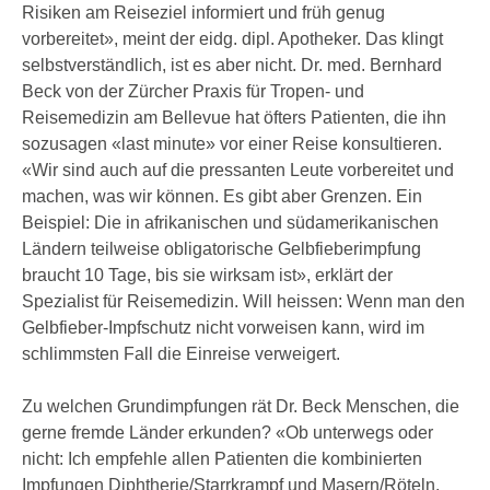
Risiken am Reiseziel informiert und früh genug
vorbereitet», meint der eidg. dipl. Apotheker. Das klingt
selbstverständlich, ist es aber nicht. Dr. med. Bernhard
Beck von der Zürcher Praxis für Tropen- und
Reisemedizin am Bellevue hat öfters Patienten, die ihn
sozusagen «last minute» vor einer Reise konsultieren.
«Wir sind auch auf die pressanten Leute vorbereitet und
machen, was wir können. Es gibt aber Grenzen. Ein
Beispiel: Die in afrikanischen und südamerikanischen
Ländern teilweise obligatorische Gelb­fie­ber­impfung
braucht 10 Tage, bis sie wirksam ist», erklärt der
Spezialist für Reisemedizin. Will heissen: Wenn man den
Gelbfieber-Impfschutz nicht vorweisen kann, wird im
schlimmsten Fall die Einreise verweigert.
Zu welchen Grund­impfungen rät Dr. Beck Menschen, die
gerne fremde Länder erkunden? «Ob unterwegs oder
nicht: Ich empfehle allen Patienten die kombinierten
Impfungen Diphtherie/Starrkrampf und Masern/Röteln.