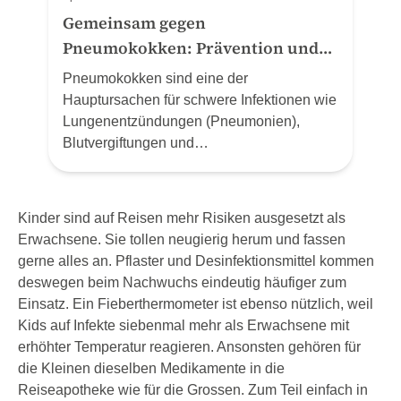
Gemeinsam gegen
Pneumokokken: Prävention und
Schutz zum Welt-Pneumonie-Tag
Pneumokokken sind eine der
(12.11.24)
Hauptursachen für schwere Infektionen wie
Lungenentzündungen (Pneumonien),
Blutvergiftungen und
Hirnhautentzündungen. MSD Schweiz
(Merck Sharp & Dohme AG) nutzt den Welt-
Pneumonie-Tag, um auf die gravierenden
Kinder sind auf Reisen mehr Risiken ausgesetzt als
Auswirkungen von Pneumokokken-
Erwachsene. Sie tollen neugierig herum und fassen
Erkrankungen und die Bedeutung von
gerne alles an. Pflaster und Desinfektionsmittel kommen
Präventionsmassnahmen aufmerksam zu
deswegen beim Nachwuchs eindeutig häufiger zum
machen.
Einsatz. Ein Fieberthermometer ist ebenso nützlich, weil
Kids auf Infekte siebenmal mehr als Erwachsene mit
erhöhter Temperatur reagieren. Ansonsten gehören für
die Kleinen dieselben Medikamente in die
Reiseapotheke wie für die Gros­sen. Zum Teil einfach in