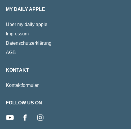
wieder zu geniessen.
erhältlich. Es w
MY DAILY APPLE
lindert die Be
zu machen.
Über my daily apple
Impressum
Datenschutzerklärung
AGB
KONTAKT
Kontaktformular
FOLLOW US ON
youtube
facebook
instagram