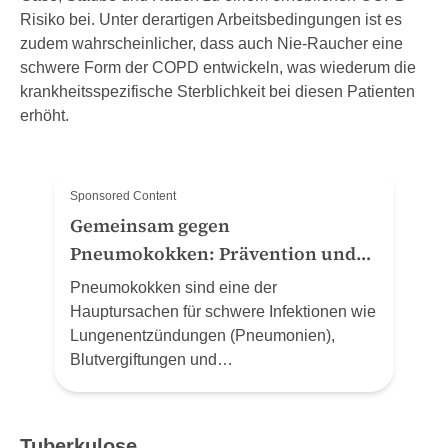
Risiko bei. Unter derartigen Arbeitsbedingungen ist es
zudem wahrscheinlicher, dass auch Nie-Raucher eine
schwere Form der COPD entwickeln, was wiederum die
krankheitsspezifische Sterblichkeit bei diesen Patienten
erhöht.
Sponsored Content
Gemeinsam gegen
Pneumokokken: Prävention und
Schutz zum Welt-Pneumonie-Tag
Pneumokokken sind eine der
(12.11.24)
Hauptursachen für schwere Infektionen wie
Lungenentzündungen (Pneumonien),
Blutvergiftungen und
Hirnhautentzündungen. MSD Schweiz
(Merck Sharp & Dohme AG) nutzt den Welt-
Pneumonie-Tag, um auf die gravierenden
Tuberkulose