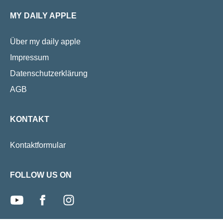
Geschlecht» zu akzeptieren?
20 Jahre lang m
MY DAILY APPLE
beschäftigt.
Über my daily apple
Impressum
Datenschutzerklärung
AGB
KONTAKT
Kontaktformular
FOLLOW US ON
youtube
facebook
instagram