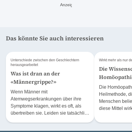
Das könnte Sie auch interessieren
Unterschiede zwischen den Geschlechtern
Wirkt mehr als nur 
herausgearbeitet
Die Wissensc
Was ist dran an der
Homöopathi
«Männergrippe?»
Die Homöopathie
Wenn Männer mit
Heilmethode, di
Atemwegserkrankungen über ihre
Menschen belieb
Symptome klagen, wirkt es oft, als
diese Mittel wir
übertreiben sie. Leiden sie tatsächlich
sich höchstens
stärker als Frauen? Oder fällt es uns
Effekt? Der Phys
schwer, Schwäche beim «starken
Stephan Baumga