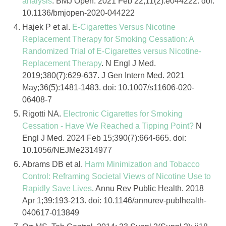
analysis
. BMJ Open. 2021 Feb 22;11(2):e044222. doi:
10.1136/bmjopen-2020-044222
Hajek P et al.
E-Cigarettes Versus Nicotine
Replacement Therapy for Smoking Cessation: A
Randomized Trial of E-Cigarettes versus Nicotine-
Replacement Therapy
. N Engl J Med.
2019;380(7):629-637. J Gen Intern Med. 2021
May;36(5):1481-1483. doi: 10.1007/s11606-020-
06408-7
Rigotti NA.
Electronic Cigarettes for Smoking
Cessation - Have We Reached a Tipping Point?
N
Engl J Med. 2024 Feb 15;390(7):664-665. doi:
10.1056/NEJMe2314977
Abrams DB et al.
Harm Minimization and Tobacco
Control: Reframing Societal Views of Nicotine Use to
Rapidly Save Lives
. Annu Rev Public Health. 2018
Apr 1;39:193-213. doi: 10.1146/annurev-publhealth-
040617-013849