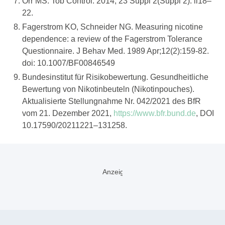
Orr MS. Tob Control. 2014; 23 Suppl 2(Suppl 2): ii18–
22.
Fagerstrom KO, Schneider NG. Measuring nicotine
dependence: a review of the Fagerstrom Tolerance
Questionnaire. J Behav Med. 1989 Apr;12(2):159-82.
doi: 10.1007/BF00846549
Bundesinstitut für Risikobewertung. Gesundheitliche
Bewertung von Nikotinbeuteln (Nikotinpouches).
Aktualisierte Stellungnahme Nr. 042/2021 des BfR
vom 21. Dezember 2021,
https://www.bfr.bund.de
, DOI
10.17590/20211221–131258.