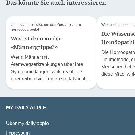
Das könnte Sie auch interessieren
Unterschiede zwischen den Geschlechtern
Wirkt mehr als nur 
herausgearbeitet
Die Wissensc
Was ist dran an der
Homöopathi
«Männergrippe?»
Die Homöopathie
Wenn Männer mit
Heilmethode, di
Atemwegserkrankungen über ihre
Menschen belieb
Symptome klagen, wirkt es oft, als
diese Mittel wir
übertreiben sie. Leiden sie tatsächlich
sich höchstens
stärker als Frauen? Oder fällt es uns
Effekt? Der Phys
schwer, Schwäche beim «starken
Stephan Baumga
Geschlecht» zu akzeptieren?
20 Jahre lang m
MY DAILY APPLE
beschäftigt.
Über my daily apple
Impressum