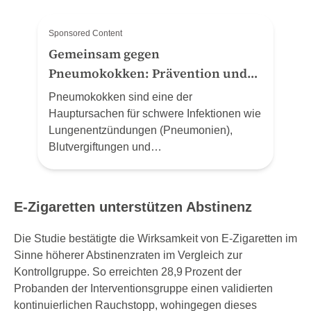
Sponsored Content
Gemeinsam gegen
Pneumokokken: Prävention und
Schutz zum Welt-Pneumonie-Tag
Pneumokokken sind eine der
(12.11.24)
Hauptursachen für schwere Infektionen wie
Lungenentzündungen (Pneumonien),
Blutvergiftungen und
Hirnhautentzündungen. MSD Schweiz
(Merck Sharp & Dohme AG) nutzt den Welt-
Pneumonie-Tag, um auf die gravierenden
E-Zigaretten unterstützen Abstinenz
Auswirkungen von Pneumokokken-
Erkrankungen und die Bedeutung von
Die Studie bestätigte die Wirksamkeit von E-Zigaretten im
Präventionsmassnahmen aufmerksam zu
Sinne höherer Abstinenzraten im Vergleich zur
machen.
Kontrollgruppe. So erreichten 28,9 Prozent der
Probanden der Interventionsgruppe einen validierten
kontinuierlichen Rauchstopp, wohingegen dieses