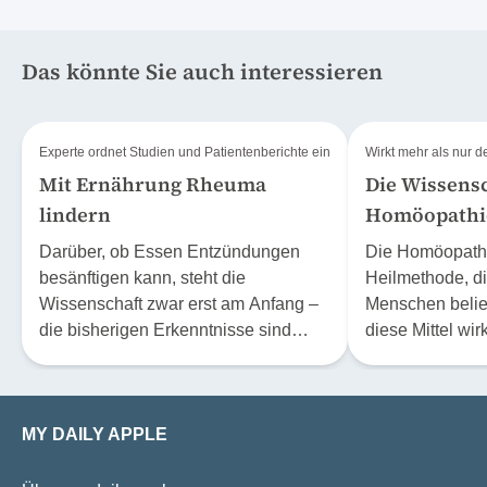
Das könnte Sie auch interessieren
Experte ordnet Studien und Patientenberichte ein
Wirkt mehr als nur 
Mit Ernährung Rheuma
Die Wissensc
lindern
Homöopathi
Darüber, ob Essen Entzündungen
Die Homöopathie
besänftigen kann, steht die
Heilmethode, di
Wissenschaft zwar erst am Anfang –
Menschen belieb
die bisherigen Erkenntnisse sind
diese Mittel wir
jedoch vielversprechend. Ein Experte
sich höchstens
erläutert, wie Ernährungsformen wie
Effekt? Der Phys
die ITIS-Diät zur Behandlung
Stephan Baumga
MY DAILY APPLE
rheumatischer Erkrankungen
20 Jahre lang m
beitragen können.
beschäftigt.