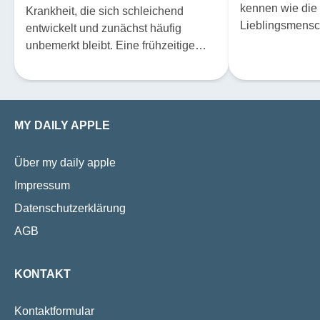
kennen wie die 
Krankheit, die sich schleichend
Lieblingsmensc
entwickelt und zunächst häufig
hier, weshalb es
unbemerkt bleibt. Eine frühzeitige
Erkennung kann jedoch
schwerwiegende Folgen verhindern
und Betroffenen ein besseres Leben
ermöglichen. Gewisse Symptome des
MY DAILY APPLE
Diabetes, darunter etwa typische
Sehstörungen, werden häufig nicht
Über my daily apple
als solche erkannt.
Impressum
Datenschutzerklärung
AGB
KONTAKT
Kontaktformular