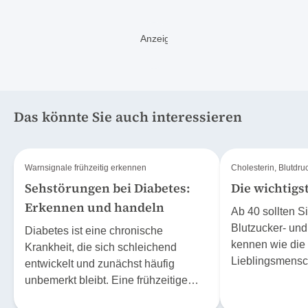
Pneumokokken-Erkrankungen und die Bedeutung
von Präventionsmassnahmen aufmerksam zu
machen.
Das könnte Sie auch interessieren
Warnsignale frühzeitig erkennen
Cholesterin, Blutdru
Sehstörungen bei Diabetes:
Die wichtigs
Erkennen und handeln
Ab 40 sollten Si
Blutzucker- und
Diabetes ist eine chronische
kennen wie die 
Krankheit, die sich schleichend
Lieblingsmensc
entwickelt und zunächst häufig
hier, weshalb es
unbemerkt bleibt. Eine frühzeitige
Erkennung kann jedoch