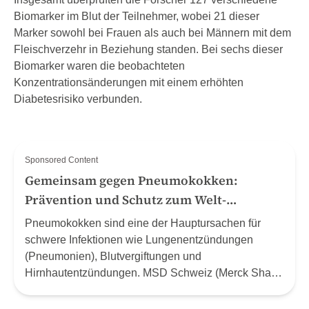
Biomarker im Blut der Teilnehmer, wobei 21 dieser
Marker sowohl bei Frauen als auch bei Männern mit dem
Fleischverzehr in Beziehung standen. Bei sechs dieser
Biomarker waren die beobachteten
Konzentrationsänderungen mit einem erhöhten
Diabetesrisiko verbunden.
Sponsored Content
Gemeinsam gegen Pneumokokken:
Prävention und Schutz zum Welt-
Pneumonie-Tag (12.11.24)
Pneumokokken sind eine der Hauptursachen für
schwere Infektionen wie Lungenentzündungen
(Pneumonien), Blutvergiftungen und
Hirnhautentzündungen. MSD Schweiz (Merck Sharp
& Dohme AG) nutzt den Welt-Pneumonie-Tag, um
auf die gravierenden Auswirkungen von