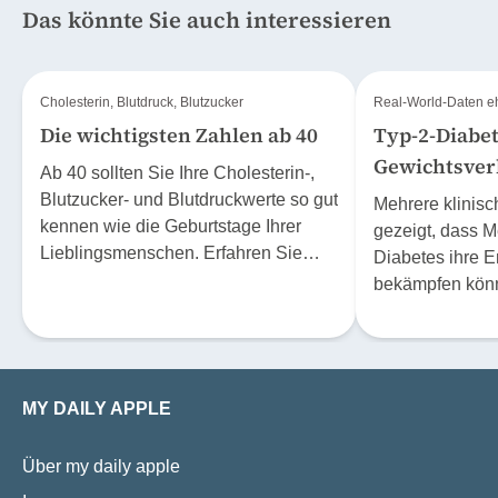
Das könnte Sie auch interessieren
Cholesterin, Blutdruck, Blutzucker
Real-World-Daten e
Die wichtigsten Zahlen ab 40
Typ-2-Diabet
Gewichtsver
Ab 40 sollten Sie Ihre Cholesterin-,
machen
Blutzucker- und Blutdruckwerte so gut
Mehrere klinis
kennen wie die Geburtstage Ihrer
gezeigt, dass M
Lieblingsmenschen. Erfahren Sie
Diabetes ihre 
hier, weshalb es sich lohnt.
bekämpfen könn
deutlich und lan
verlieren. Doch 
Praxis möglich
populationsbasi
MY DAILY APPLE
Beobachtungsst
den Grund geg
Über my daily apple