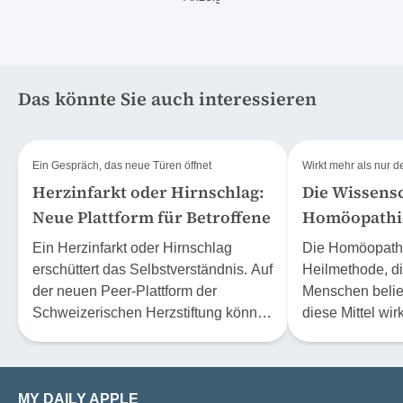
Das könnte Sie auch interessieren
Ein Gespräch, das neue Türen öffnet
Wirkt mehr als nur 
Herzinfarkt oder Hirnschlag:
Die Wissensc
Neue Plattform für Betroffene
Homöopathi
Ein Herzinfarkt oder Hirnschlag
Die Homöopathie
erschüttert das Selbstverständnis. Auf
Heilmethode, di
der neuen Peer-Plattform der
Menschen belieb
Schweizerischen Herzstiftung können
diese Mittel wir
sich Betroffene und Angehörige mit
sich höchstens
Personen austauschen, die
Effekt? Der Phys
Ähnliches erlebt und überstanden
Stephan Baumga
MY DAILY APPLE
haben. Margrit Simeon ist eine der
20 Jahre lang m