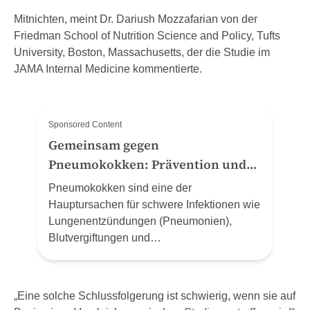
Mitnichten, meint Dr. Dariush Mozzafarian von der
Friedman School of Nutrition Science and Policy, Tufts
University, Boston, Massachusetts, der die Studie im
JAMA Internal Medicine kommentierte.
Sponsored Content
Gemeinsam gegen
Pneumokokken: Prävention und
Schutz zum Welt-Pneumonie-Tag
Pneumokokken sind eine der
(12.11.24)
Hauptursachen für schwere Infektionen wie
Lungenentzündungen (Pneumonien),
Blutvergiftungen und
Hirnhautentzündungen. MSD Schweiz
(Merck Sharp & Dohme AG) nutzt den Welt-
Pneumonie-Tag, um auf die gravierenden
„Eine solche Schlussfolgerung ist schwierig, wenn sie auf
Auswirkungen von Pneumokokken-