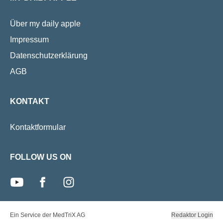
Personen auf der Plattform.
beschäftigt.
Über my daily apple
Impressum
Datenschutzerklärung
AGB
KONTAKT
Kontaktformular
FOLLOW US ON
youtube
facebook
instagram
Ein Service der MedTriX AG
Redaktor Login