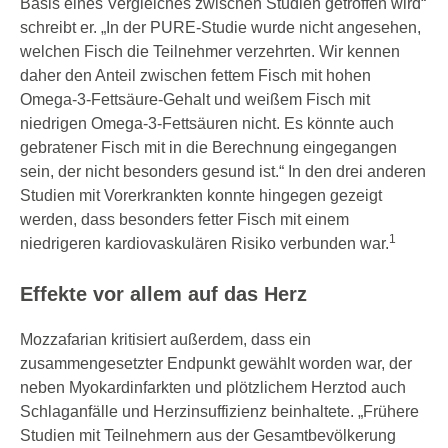
Basis eines Vergleiches zwischen Studien getroffen wird“
Erkrankungen und die Bedeutung von
schreibt er. „In der PURE-Studie wurde nicht angesehen,
Präventionsmassnahmen aufmerksam zu
welchen Fisch die Teilnehmer verzehrten. Wir kennen
machen.
daher den Anteil zwischen fettem Fisch mit hohen
Omega-3-Fettsäure-Gehalt und weißem Fisch mit
niedrigen Omega-3-Fettsäuren nicht. Es könnte auch
gebratener Fisch mit in die Berechnung eingegangen
sein, der nicht besonders gesund ist.“ In den drei anderen
Studien mit Vorerkrankten konnte hingegen gezeigt
werden, dass besonders fetter Fisch mit einem
1
niedrigeren kardiovaskulären Risiko verbunden war.
Effekte vor allem auf das Herz
Mozzafarian kritisiert außerdem, dass ein
zusammengesetzter Endpunkt gewählt worden war, der
neben Myokardinfarkten und plötzlichem Herztod auch
Schlaganfälle und Herzinsuffizienz beinhaltete. „Frühere
Studien mit Teilnehmern aus der Gesamtbevölkerung