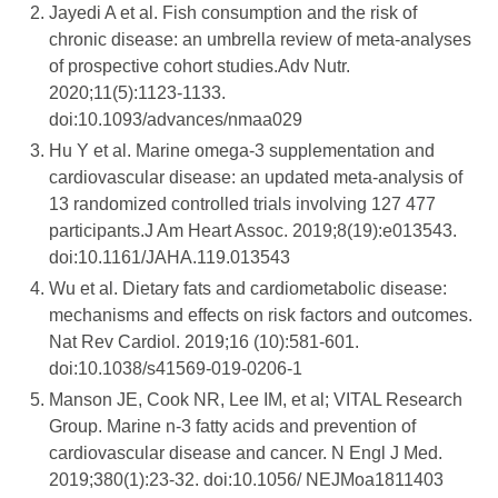
Jayedi A et al. Fish consumption and the risk of
chronic disease: an umbrella review of meta-analyses
of prospective cohort studies.Adv Nutr.
2020;11(5):1123-1133.
doi:10.1093/advances/nmaa029
Hu Y et al. Marine omega-3 supplementation and
cardiovascular disease: an updated meta-analysis of
13 randomized controlled trials involving 127 477
participants.J Am Heart Assoc. 2019;8(19):e013543.
doi:10.1161/JAHA.119.013543
Wu et al. Dietary fats and cardiometabolic disease:
mechanisms and effects on risk factors and outcomes.
Nat Rev Cardiol. 2019;16 (10):581-601.
doi:10.1038/s41569-019-0206-1
Manson JE, Cook NR, Lee IM, et al; VITAL Research
Group. Marine n-3 fatty acids and prevention of
cardiovascular disease and cancer. N Engl J Med.
2019;380(1):23-32. doi:10.1056/ NEJMoa1811403