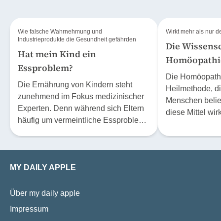
Wie falsche Wahrnehmung und
Wirkt mehr als nur 
Industrieprodukte die Gesundheit gefährden
Die Wissensc
Hat mein Kind ein
Homöopathi
Essproblem?
Die Homöopathie
Die Ernährung von Kindern steht
Heilmethode, di
zunehmend im Fokus medizinischer
Menschen belieb
Experten. Denn während sich Eltern
diese Mittel wir
häufig um vermeintliche Essprobleme
sich höchstens
ihrer Kinder sorgen, übersehen sie oft
Effekt? Der Phys
tatsächliche Risiken im Alltag, sagt
Stephan Baumga
Expertin Dr. Corinne Légeret,
20 Jahre lang m
MY DAILY APPLE
Universitäts-Kinderspital beider
beschäftigt.
Basel. Dazu gehören heute etwa
versteckter Fruchtzucker und eine
Über my daily apple
ungesunde Fokussierung auf
Impressum
Proteinersatzprodukte.