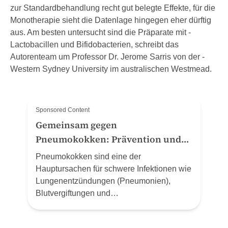
zur Standardbehandlung recht gut belegte Effekte, für die
Monotherapie sieht die Datenlage hingegen eher dürftig
aus. Am besten untersucht sind die Präparate mit ­
Lactobacillen und ­Bifidobacterien, schreibt das
Autorenteam um Professor Dr. ­Jerome ­Sarris von der ­
Western ­Sydney ­University im australischen ­Westmead.
Sponsored Content
Gemeinsam gegen
Pneumokokken: Prävention und
Schutz zum Welt-Pneumonie-Tag
Pneumokokken sind eine der
(12.11.24)
Hauptursachen für schwere Infektionen wie
Lungenentzündungen (Pneumonien),
Blutvergiftungen und
Hirnhautentzündungen. MSD Schweiz
(Merck Sharp & Dohme AG) nutzt den Welt-