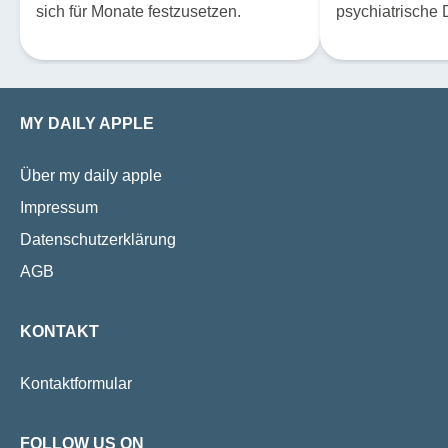
sich für Monate festzusetzen.
psychiatrische 
Vielmehr beste
Überschneidun
Depression, An
Belastungsstör
MY DAILY APPLE
chronischen Fa
bedeutet das fü
Über my daily apple
Alltag?
Impressum
Datenschutzerklärung
AGB
KONTAKT
Kontaktformular
FOLLOW US ON