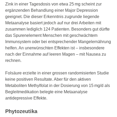
Pneumonie-Tag, um auf die gravierenden
Zink in einer Tagesdosis von etwa 25 mg scheint zur
Auswirkungen von Pneumokokken-
ergänzenden Behandlung einer Major Depression
Erkrankungen und die Bedeutung von
geeignet. Die dieser Erkenntnis zugrunde liegende
Präventionsmassnahmen aufmerksam zu
Metaanalyse basiert jedoch auf nur drei Arbeiten mit
machen.
zusammen lediglich 124 Patienten. Besonders gut dürfte
das Spurenelement Menschen mit geschwächtem
Immunsystem oder bei entsprechender Mangelernährung
helfen. An unerwünschten Effekten ist – insbesondere
nach der Einnahme auf leeren Magen – mit Nausea zu
rechnen.
Folsäure erzielte in einer grossen randomisierten Studie
keine positiven Resultate. Aber für den aktiven
Metaboliten ­Methylfolat in der Dosierung von 15 mg/d als
Begleitmedikation belegte eine Metaanalyse
antidepressive Effekte.
Phytozeutika