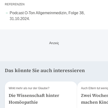
Pneumokokken-Erkrankungen und die Bedeutung
REFERENZEN
von Präventionsmassnahmen aufmerksam zu
machen.
Podcast O-Ton Allgemeinmedizin, Folge 38,
31.10.2024.
Das könnte Sie auch interessieren
Wirkt mehr als nur der Glaube?
Auch Eltern tut weni
Die Wissenschaft hinter
Zwei Woche
Homöopathie
machen Kind