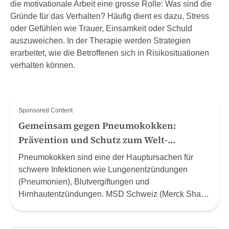
die motivationale Arbeit eine grosse Rolle: Was sind die
Gründe für das Verhalten? Häufig dient es dazu, Stress
oder Gefühlen wie Trauer, Einsamkeit oder Schuld
auszuweichen. In der Therapie werden Strategien
erarbeitet, wie die Betroffenen sich in Risikosituationen
verhalten können.
Sponsored Content
Gemeinsam gegen Pneumokokken:
Prävention und Schutz zum Welt-
Pneumonie-Tag (12.11.24)
Pneumokokken sind eine der Hauptursachen für
schwere Infektionen wie Lungenentzündungen
(Pneumonien), Blutvergiftungen und
Hirnhautentzündungen. MSD Schweiz (Merck Sharp
& Dohme AG) nutzt den Welt-Pneumonie-Tag, um
auf die gravierenden Auswirkungen von