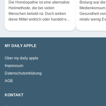
stabiler
Die Homöopathie ist eine alternative
Bislang war di
Heilmethode, die bei vielen
Medienkonsum 
Menschen beliebt ist. Doch wirken
Gesundheit von
diese Mittel wirklich oder handelt es
relativ wenig E
sich höchstens um einen Placebo-
Eine neue rando
Effekt? Der Physiker Prof. Dr.
nun aber nahe,
Stephan Baumgartner hat sich über
kurze Medienpa
20 Jahre lang mit dieser Frage
Probleme bei K
MY DAILY APPLE
beschäftigt.
Jugendlichen ve
Interaktionen fö
Über my daily apple
Impressum
Datenschutzerklärung
AGB
KONTAKT