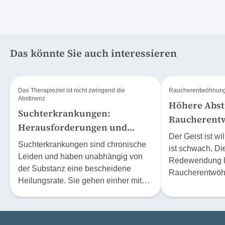
machen.
Das könnte Sie auch interessieren
Das Therapieziel ist nicht zwingend die
Raucherentwöhnung m
Abstinenz
Höhere Absti
Suchterkrankungen:
Raucherent
Herausforderungen und
Zigaretten
Der Geist ist wi
Therapiemöglichkeiten
Suchterkrankungen sind chronische
ist schwach. Di
Leiden und haben unabhängig von
Redewendung lä
der Substanz eine bescheidene
Raucherentwöh
Heilungsrate. Sie gehen einher mit
Trotz entsprec
hoher Rückfallrate,
über die Schäd
Zusatzerkrankungen und sogar dem
trotz guter Vors
Tod. Einen Einblick in die
meisten Raucher