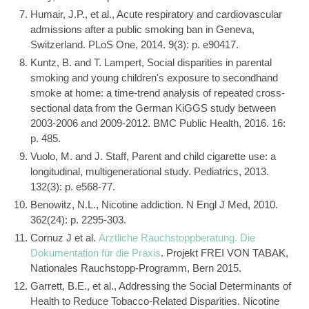
Humair, J.P., et al., Acute respiratory and cardiovascular
admissions after a public smoking ban in Geneva,
Switzerland. PLoS One, 2014. 9(3): p. e90417.
Kuntz, B. and T. Lampert, Social disparities in parental
smoking and young children's exposure to secondhand
smoke at home: a time-trend analysis of repeated cross-
sectional data from the German KiGGS study between
2003-2006 and 2009-2012. BMC Public Health, 2016. 16:
p. 485.
Vuolo, M. and J. Staff, Parent and child cigarette use: a
longitudinal, multigenerational study. Pediatrics, 2013.
132(3): p. e568-77.
Benowitz, N.L., Nicotine addiction. N Engl J Med, 2010.
362(24): p. 2295-303.
Cornuz J et al.
Ärztliche Rauchstoppberatung. Die
Dokumentation für die Praxis
. Projekt FREI VON TABAK,
Nationales Rauchstopp-Programm, Bern 2015.
Garrett, B.E., et al., Addressing the Social Determinants of
Health to Reduce Tobacco-Related Disparities. Nicotine