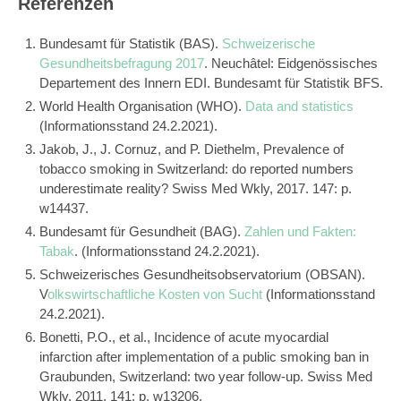
Referenzen
Bundesamt für Statistik (BAS).
Schweizerische
Gesundheitsbefragung 2017
. Neuchâtel: Eidgenössisches
Departement des Innern EDI. Bundesamt für Statistik BFS.
World Health Organisation (WHO).
Data and statistics
(Informationsstand 24.2.2021).
Jakob, J., J. Cornuz, and P. Diethelm, Prevalence of
tobacco smoking in Switzerland: do reported numbers
underestimate reality? Swiss Med Wkly, 2017. 147: p.
w14437.
Bundesamt für Gesundheit (BAG).
Zahlen und Fakten:
Tabak
. (Informationsstand 24.2.2021).
Schweizerisches Gesundheitsobservatorium (OBSAN).
V
olkswirtschaftliche Kosten von Sucht
(Informationsstand
24.2.2021).
Bonetti, P.O., et al., Incidence of acute myocardial
infarction after implementation of a public smoking ban in
Graubunden, Switzerland: two year follow-up. Swiss Med
Wkly, 2011. 141: p. w13206.