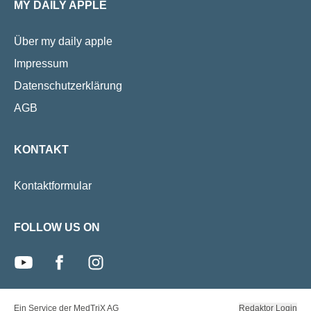
MY DAILY APPLE
Suchtmedizin gibt Professor Dr. Philip
schlechte Gewoh
Bruggmann, Co-Chefarzt Innere
abzulegen. Die 
Medizin Arud Zentrum für
Über my daily apple
schadensminder
Suchtmedizin Zürich.
Zigarettenkons
Impressum
Abstinenz unter
Datenschutzerklärung
aktuelle Studie 
AGB
KONTAKT
Kontaktformular
FOLLOW US ON
youtube
facebook
instagram
Ein Service der MedTriX AG
Redaktor Login