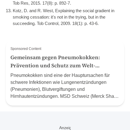
Tob Res, 2015. 17(8): p. 892-7.
Kotz, D. and R. West, Explaining the social gradient in
smoking cessation: it's not in the trying, but in the
succeeding. Tob Control, 2009. 18(1): p. 43-6.
Sponsored Content
Gemeinsam gegen Pneumokokken:
Prävention und Schutz zum Welt-
Pneumonie-Tag (12.11.24)
Pneumokokken sind eine der Hauptursachen für
schwere Infektionen wie Lungenentzündungen
(Pneumonien), Blutvergiftungen und
Hirnhautentzündungen. MSD Schweiz (Merck Sharp
& Dohme AG) nutzt den Welt-Pneumonie-Tag, um
auf die gravierenden Auswirkungen von
Pneumokokken-Erkrankungen und die Bedeutung
von Präventionsmassnahmen aufmerksam zu