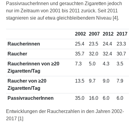
PassivraucherInnen und gerauchten Zigaretten jedoch
nur im Zeitraum von 2001 bis 2011 zurück. Seit 2011
stagnieren sie auf etwa gleichbleibendem Niveau [4].
2002
2007
2012
2017
Raucherinnen
25.4
23.5
24.4
23.3
Raucher
35.7
32.0
32.4
30.7
Raucherinnen von
≥20
7.3
5.0
4.3
3.5
Zigaretten/Tag
Raucher von
≥20
13.5
9.7
9.0
7.9
Zigaretten/Tag
PassivraucherInnen
35.0
16.0
6.0
6.0
Entwicklungen der Raucherzahlen in den Jahren 2002-
2017 [1]