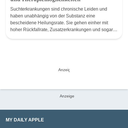
Suchterkrankungen sind chronische Leiden und
haben unabhängig von der Substanz eine
bescheidene Heilungsrate. Sie gehen einher mit
hoher Rückfallrate, Zusatzerkrankungen und sogar
dem Tod. Einen Einblick in die Suchtmedizin gibt
Professor Dr. Philip Bruggmann, Co-Chefarzt Innere
Medizin Arud Zentrum für Suchtmedizin Zürich.
MY DAILY APPLE