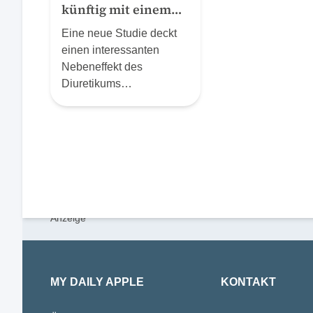
künftig mit einem
Medikament gegen
Eine neue Studie deckt
Herzinsuffizienz
einen interessanten
behandelt?
Nebeneffekt des
Diuretikums
Spironolacton auf: Durch
seinen Effekt auf ein
neuronales Netzwerk in
einem Suchtzentrum im
Gehirn nimmt es Mäusen,
Ratten und Menschen die
Lust, weiterzutrinken.
MY DAILY APPLE
KONTAKT