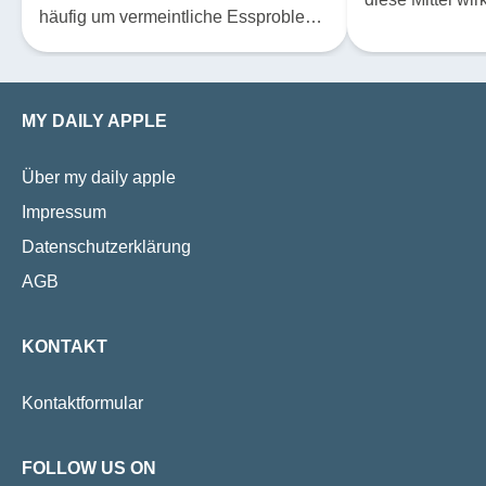
häufig um vermeintliche Essprobleme
sich höchstens
ihrer Kinder sorgen, übersehen sie oft
Effekt? Der Phys
tatsächliche Risiken im Alltag, sagt
Stephan Baumga
Expertin Dr. Corinne Légeret,
20 Jahre lang m
MY DAILY APPLE
Universitäts-Kinderspital beider
beschäftigt.
Basel. Dazu gehören heute etwa
versteckter Fruchtzucker und eine
Über my daily apple
ungesunde Fokussierung auf
Impressum
Proteinersatzprodukte.
Datenschutzerklärung
AGB
KONTAKT
Kontaktformular
FOLLOW US ON