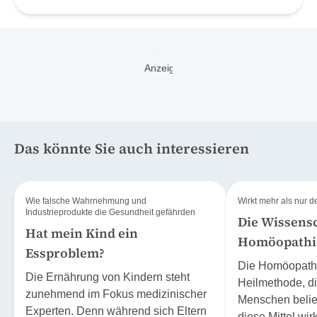
& Dohme AG) nutzt den Welt-Pneumonie-Tag, um
auf die gravierenden Auswirkungen von
Pneumokokken-Erkrankungen und die Bedeutung
von Präventionsmassnahmen aufmerksam zu
machen.
Das könnte Sie auch interessieren
Wie falsche Wahrnehmung und
Wirkt mehr als nur 
Industrieprodukte die Gesundheit gefährden
Die Wissensc
Hat mein Kind ein
Homöopathi
Essproblem?
Die Homöopathie
Die Ernährung von Kindern steht
Heilmethode, di
zunehmend im Fokus medizinischer
Menschen belieb
Experten. Denn während sich Eltern
diese Mittel wir