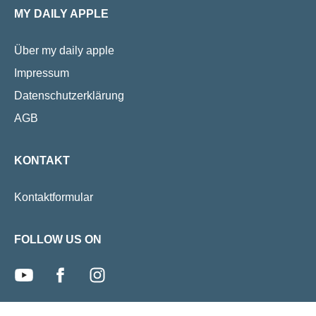
MY DAILY APPLE
20 Jahre lang mit dieser Frage
auch diese ihre
beschäftigt.
Helden und Sc
Wendungen, di
Über my daily apple
ungerührt lasse
Impressum
Datenschutzerklärung
AGB
KONTAKT
Kontaktformular
FOLLOW US ON
youtube
facebook
instagram