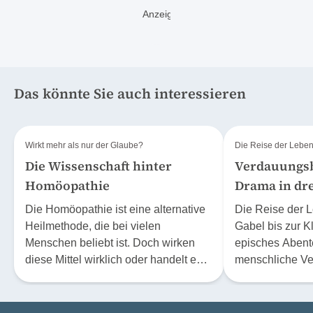
Das könnte Sie auch interessieren
Wirkt mehr als nur der Glaube?
Die Reise der Leben
Die Wissenschaft hinter
Verdauungsb
Homöopathie
Drama in dr
Die Homöopathie ist eine alternative
Die Reise der L
Heilmethode, die bei vielen
Gabel bis zur Kl
Menschen beliebt ist. Doch wirken
episches Abent
diese Mittel wirklich oder handelt es
menschliche Ve
sich höchstens um einen Placebo-
selbst Schriftst
Effekt? Der Physiker Prof. Dr.
Dickens vor Nei
Stephan Baumgartner hat sich über
Und wie jede e