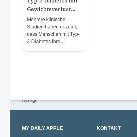
Typ-2-Diabetes mit
Gewichtsverlust
rückgängig machen
Mehrere klinische
Studien haben gezeigt,
dass Menschen mit Typ-
2-Diabetes ihre
Erkrankung wirksam
bekämpfen können,
indem sie deutlich und
langfristig an Gewicht
verlieren. Doch ist das
auch in der Praxis
möglich? Eine
populationsbasierte
Beobachtungsstudie ist
dem nun auf den Grund
gegangen.
MY DAILY APPLE
KONTAKT