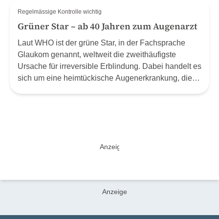
Regelmässige Kontrolle wichtig
Grüner Star – ab 40 Jahren zum Augenarzt
Laut WHO ist der grüne Star, in der Fachsprache
Glaukom genannt, weltweit die zweithäufigste
Ursache für irreversible Erblindung. Dabei handelt es
sich um eine heimtückische Augenerkrankung, die
häufig erst spät erkannt wird. Werden erste
Sehprobleme bemerkt, ist der Schaden bereits
irreparabel. (2) Früherkennung ist daher wichtig und
mit der Empfehlung verbunden: ab dem 40.
Lebensjahr regelmässig zum Augenarzt. (2)