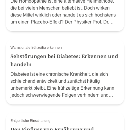
Die Homöopathie ist eine alternative Heilmethode,
die bei vielen Menschen beliebt ist. Doch wirken
diese Mittel wirklich oder handelt es sich höchstens
um einen Placebo-Effekt? Der Physiker Prof. Dr.
Stephan Baumgartner hat sich über 20 Jahre lang
mit dieser Frage beschäftigt.
Warnsignale frühzeitig erkennen
Sehstörungen bei Diabetes: Erkennen und
handeln
Diabetes ist eine chronische Krankheit, die sich
schleichend entwickelt und zunächst häufig
unbemerkt bleibt. Eine frühzeitige Erkennung kann
jedoch schwerwiegende Folgen verhindern und
Betroffenen ein besseres Leben ermöglichen.
Gewisse Symptome des Diabetes, darunter etwa
typische Sehstörungen, werden häufig nicht als
Entgeltliche Einschaltung
solche erkannt.
Den Einfluss von Ernährung und