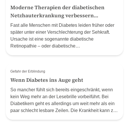
Moderne Therapien der diabetischen
Netzhauterkrankung verbessern
Sehschärfe und Lebensqualität
Fast alle Menschen mit Diabetes leiden früher oder
später unter einer Verschlechterung der Sehkraft.
Ursache ist eine sogenannte diabetische
Retinopathie – oder diabetische
Netzhauterkrankung, die unbehandelt bis zur
Erblindung führen kann. Mit welchen Methoden und
Medikamenten dies heute verhindert werden kann,
Gefahr der Erblindung
erklärt Prof. Dr. Daniel Barthelmes, Klinikdirektor an
Wenn Diabetes ins Auge geht
der Augenklinik des Universität Spitals Zürich.
So mancher fühlt sich bereits eingeschränkt, wenn
kein Weg mehr an der Lesebrille vorbeiführt. Bei
Diabetikern geht es allerdings um weit mehr als ein
paar schlecht lesbare Zeilen. Die Krankheit kann zur
Erblindung führen.